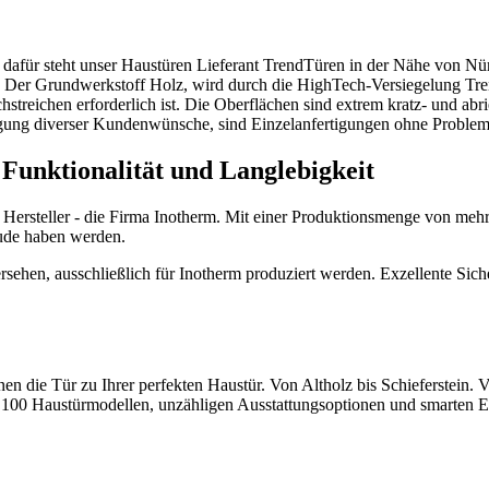
 dafür steht unser Haustüren Lieferant TrendTüren in der Nähe von Nür
Der Grundwerkstoff Holz, wird durch die HighTech-Versiegelung Tren
hstreichen erforderlich ist. Die Oberflächen sind extrem kratz- und ab
tigung diverser Kundenwünsche, sind Einzelanfertigungen ohne Proble
 Funktionalität und Langlebigkeit
Hersteller - die Firma Inotherm. Mit einer Produktionsmenge von mehr
reude haben werden.
versehen, ausschließlich für Inotherm produziert werden. Exzellente S
 Tür zu Ihrer perfekten Haustür. Von Altholz bis Schieferstein. Von S
ber 100 Haustürmodellen, unzähligen Ausstattungsoptionen und smarten 