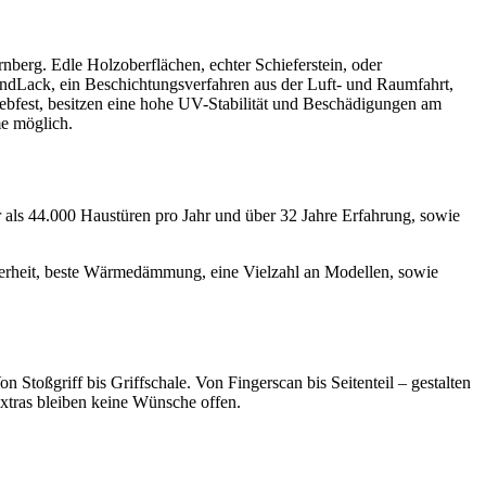
nberg. Edle Holzoberflächen, echter Schieferstein, oder
dLack, ein Beschichtungsverfahren aus der Luft- und Raumfahrt,
riebfest, besitzen eine hohe UV-Stabilität und Beschädigungen am
me möglich.
 als 44.000 Haustüren pro Jahr und über 32 Jahre Erfahrung, sowie
icherheit, beste Wärmedämmung, eine Vielzahl an Modellen, sowie
toßgriff bis Griffschale. Von Fingerscan bis Seitenteil – gestalten
Extras bleiben keine Wünsche offen.