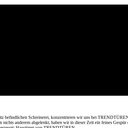
sitz befindlichen Schreinerei, konzentrieren wir uns bei TRENDTÜREN a
 nichts anderem abgelenkt, haben wir in dieser Zeit ein feines Gespü
ht überzeugt: Haustüren von TRENDTÜREN.